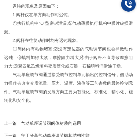
迟钝的现象及原因如下：
1.阀杆仅在单方向动作时迟钝。
①执行机构中“O”型密封泄漏;②气动薄膜执行机构中膜片破损泄
漏。
2.阀杆在往复动作时均有迟钝现象。
①阀体内有粘物堵塞;②没有定位器的气动调节阀也会导致动作
迟钝；③填料加得太紧，摩擦阻力增大;④由于阀杆不直导致摩擦阻
力大;⑤聚四氟乙烯填料变质硬化或石墨一石棉填料润滑油干燥。
气动单座调节阀通过接受调节控制单元输出的控制信号，借助动
力操作去改变介质流量、压力、温度、液位等工艺参数的最终控制元
件。气动单座调节阀的发展方向主要为智能化、标准化、精小化、旋
转化和安全化。
上一篇：
气动单座调节阀阀体材质的选用
下一篇：
宁工分享气动单座调节阀其结构性能