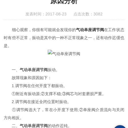
原因分析
发表时间：2017-08-23 点击次数：3082
细心观察，你很有可能就会发现你的
气动单座调节阀
在工作状态
时有些不正常，振动是其中的一种不正常现象之一，还有动作迟缓也
是。
一、
气动单座调节阀
振动。
故障现象和原因如下：
1.调节阀在任何开度下都振动。
①附近有振动源;②支撑不稳;③阀芯与衬套磨损严重。
2.调节阀在接近全闭位置时振动。
①调节阀选大了，常在小开度下使用;②单座阀介质流向与关闭
方向相反。
二、
气动单座调节阀
的动作迟钝。