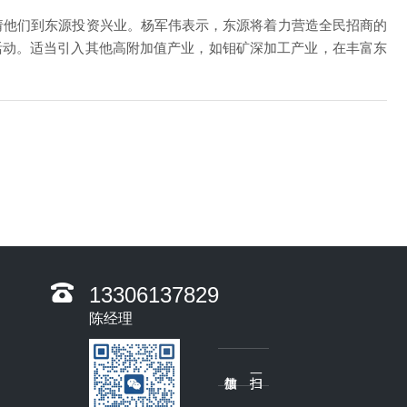
他们到东源投资兴业。杨军伟表示，东源将着力营造全民招商的
活动。适当引入其他高附加值产业，如钼矿深加工产业，在丰富东
13306137829
陈经理