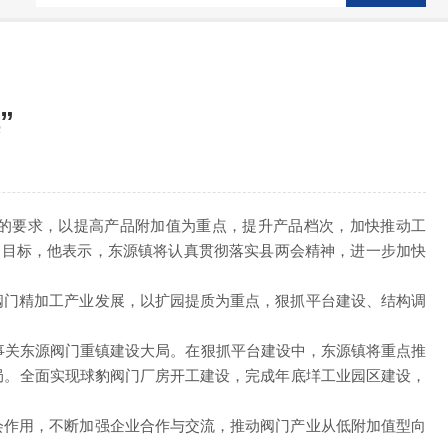
”
’的要求，以提高产品附加值为重点，提升产品档次，加快推动工
和目标，他表示，东源镇将认真贯彻落实县两会精神，进一步加快
门精加工产业发展，以扩园提质为重点，狠抓平台建设、结构调
事关东源阀门重镇建设大局。在狠抓平台建设中，东源镇将重点推
格局。全面实现球豹阀门厂房开工建设，完成年底垟工业园区建设，
作用，不断加强企业合作与交流，推动阀门产业从低附加值型向