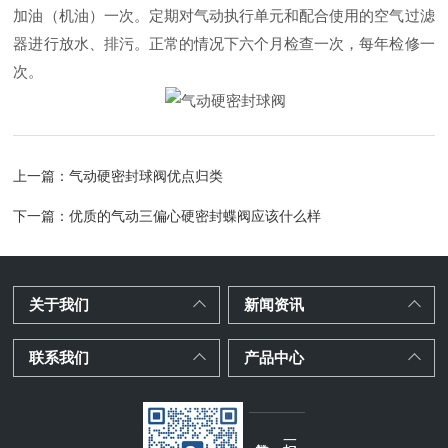
加油（机油）一次。定期对气动执行单元和配合使用的空气过滤
器进行放水、排污。正常的情况下六个月检查一次，每年检修一
次。
上一篇：
气动硬密封球阀优点归类
下一篇：
优质的气动三偏心硬密封蝶阀应该什么样
关于我们
新闻资讯
联系我们
产品中心