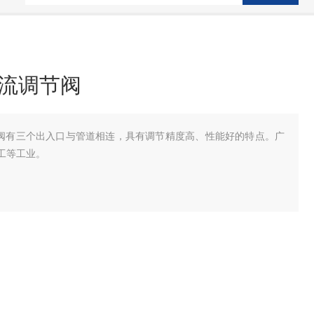
合流调节阀
节阀有三个出入口与管道相连，具有调节精度高、性能好的特点。广
工等工业。