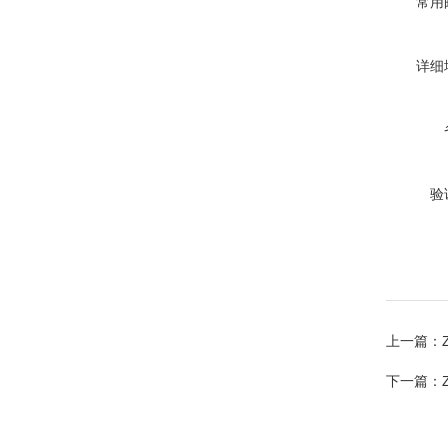
常用
详细
验
上一篇：
下一篇：