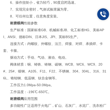
6、操作扭矩小，省力轻巧，90度启闭迅速。
7、实现完全密封，气体试验泄漏为零。
8、可任何位置，任意角度安装。
耐磨蝶阀
性能参数
生产标准：国家标准GB、机械标准JB、化工标准HG、美标AP
I、ANSI、德标DIN、日本JIS、JPI、英标BS生产。
连接方式：内螺纹、外螺纹、法兰、焊接、对焊、承插焊、卡
套、卡箍。
驱动方式：手动、气动、液动、电动。
阀体材质：铜、铸铁、铸钢、碳钢、WCB、WC6、WC9、20
#、25#、锻钢、A105、F11、F22、不锈钢、304、304L、316、31
6L、铬钼钢、低温钢、钛合金钢等。
工作压力1.0Mpa-50.0Mpa。
工作温度：-196℃-650℃。
耐磨蝶阀
应用范围
多功能性广泛适用于火电厂，矿山、石灰厂、水泥厂、洗衣粉厂