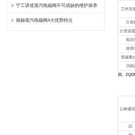
宁工讲述蒸汽电磁阀不可或缺的维护保养
工作压差
揭秘蒸汽电磁阀4大优势特点
介质
介质温度
电压
使用
泄漏量(ml
功耗(
四、ZQ
公称通径
15