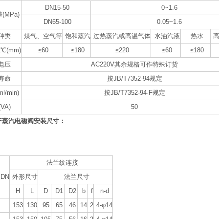
DN15-50
0~1.6
(MPa)
DN65-100
0.05~1.6
种类
煤气、空气等
饱和蒸汽
过热蒸汽或高温气体
水油汽液
热水
℃(mm)
≤60
≤180
≤220
≤60
≤180
电压
AC220V其余规格可作特殊订货
寿命
按JB/T7352-94规定
/min)
按JB/T7352-94·F规定
VA)
50
DF蒸汽电磁阀安装尺寸：
法兰纹连接
DN
外形尺寸
法兰尺寸
H
L
D
D1
D2
b
f
n-d
153
130
95
65
46
14
2
4-φ14